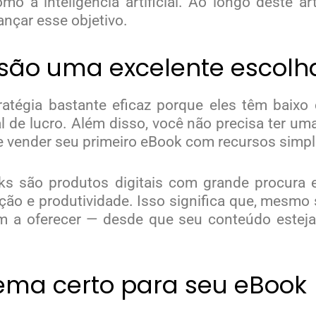
mo a inteligência artificial. Ao longo deste ar
ançar esse objetivo.
são uma excelente escolha
égia bastante eficaz porque eles têm baixo 
ial de lucro. Além disso, você não precisa ter u
r e vender seu primeiro eBook com recursos simpl
oks são produtos digitais com grande procura
ação e produtividade. Isso significa que, mesm
em a oferecer — desde que seu conteúdo estej
ema certo para seu eBook