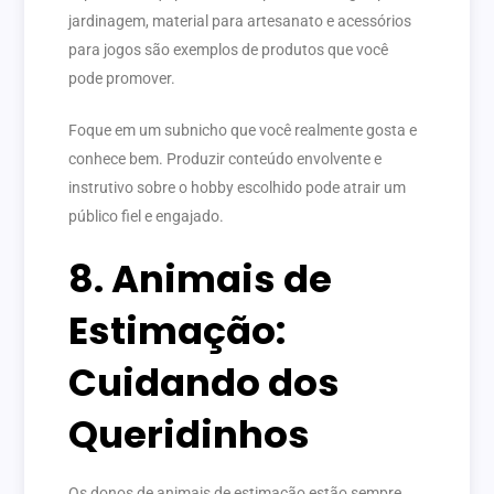
jardinagem, material para artesanato e acessórios
para jogos são exemplos de produtos que você
pode promover.
Foque em um subnicho que você realmente gosta e
conhece bem. Produzir conteúdo envolvente e
instrutivo sobre o hobby escolhido pode atrair um
público fiel e engajado.
8. Animais de
Estimação:
Cuidando dos
Queridinhos
Os donos de animais de estimação estão sempre